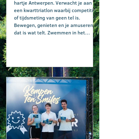
hartje Antwerpen. Verwacht je aan
een kwarttriatlon waarbij competitie
of tijdsmeting van geen tel is.
Bewegen, genieten en je amuseren:
dat is wat telt. Zwemmen in het
Bonapartedok, fietsen langs het
Albertkanaal en lopen langs de
Scheldekaaien: verwacht je aan een
bruisend evenement. Meer info vind je
via website van Antwerp Chillathlon.