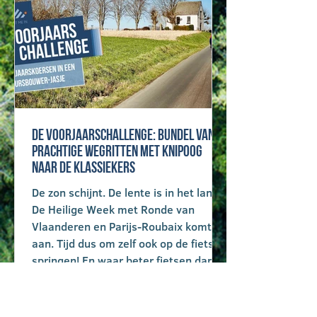
De voorjaarschallenge: bundel van 9
prachtige wegritten met knipoog
naar de klassiekers
De zon schijnt. De lente is in het land.
De Heilige Week met Ronde van
Vlaanderen en Parijs-Roubaix komt er
aan. Tijd dus om zelf ook op de fiets te
springen! En waar beter fietsen dan
op het parcours van de
voorjaarsklassiekers? De Muur, de
Redoute of de Kwaremont: de