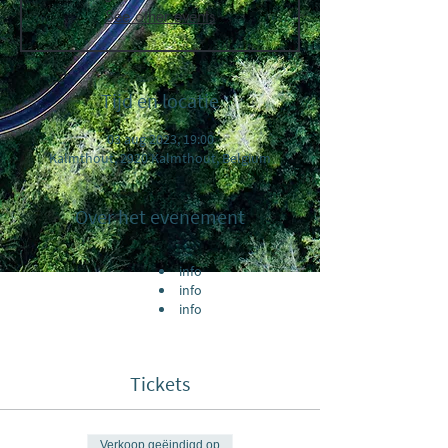
See other events
Tijd en locatie
03 aug 2023, 19:00
Kalmthout, 2920 Kalmthout, Belgium
Over het evenement
info
info
info
Tickets
Verkoop geëindigd op