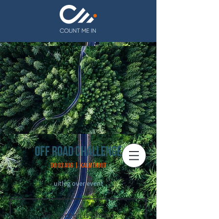
Off road challenge
do 03 aug
  |  
Kalmthout
uitleg over event
Registration is Closed