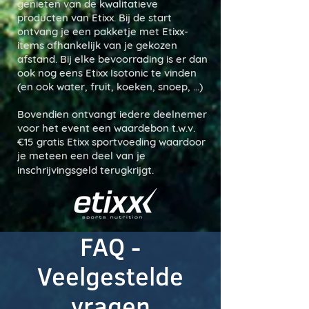
genieten van de kwalitatieve
producten van Etixx. Bij de start
ontvang je een pakketje met Etixx-
items afhankelijk van je gekozen
afstand. Bij elke bevoorrading is er dan
ook nog eens Etixx Isotonic te vinden
(en ook water, fruit, koeken, snoep, ...)
Bovendien ontvangt iedere deelnemer
voor het event een waardebon t.w.v.
€15 gratis Etixx sportvoeding waardoor
je meteen een deel van je
inschrijvingsgeld terugkrijgt.
FAQ -
Veelgestelde
vragen