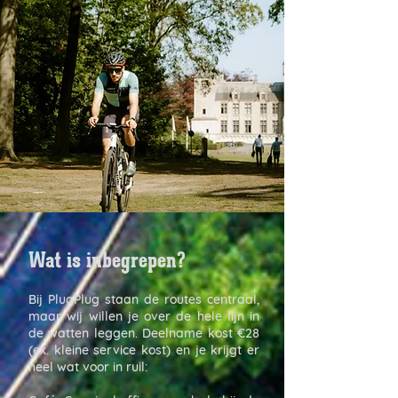
Wat is inbegrepen?
Bij PlugPlug staan de routes centraal,
maar wij willen je over de hele lijn in
de watten leggen. Deelname kost €28
(ex.
kleine
service kost) en je krijgt er
heel wat voo
r in ruil
: