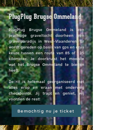
PlugPlug Brugse Ommeland
PlugPlug Brugse Ommeland is een
prachtige graveltocht
doorheen een
gravelparadijs in West-Vlaanderen
. Er
wordt gereden op basis van gps en er is
keuze tussen een route van 85
of 135
kilometer. Je doorkruist het mooiste
wat het Brugse Ommeland te bieden
heeft.
De rit is helemaal georganiseerd met
alles erop en eraan met onderweg
checkpoints. Jij trapt en geniet, wij
voorzien de rest!
Bemachtig nu je ticket