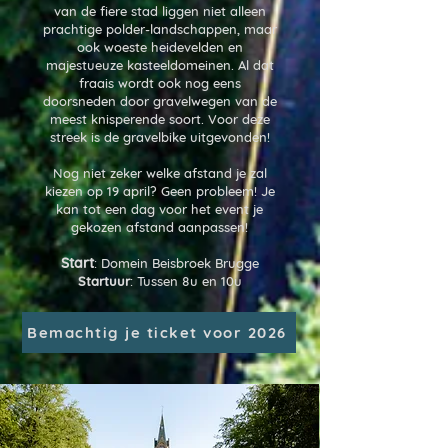
van de fiere stad liggen niet alleen
prachtige polder-landschappen, maar
ook woeste heidevelden en
majestueuze kasteeldomeinen. Al dat
fraais wordt ook nog eens
doorsneden door gravelwegen van de
meest knisperende soort. Voor deze
streek is de gravelbike uitgevonden!
Nog niet zeker welke afstand je zal
kiezen op 19 april? Geen probleem! Je
kan tot een dag voor het event je
gekozen afstand aanpassen!
Start
: Domein Beisbroek Brugge
Startuur
: Tussen 8u en 10u
Bemachtig je ticket voor 2026