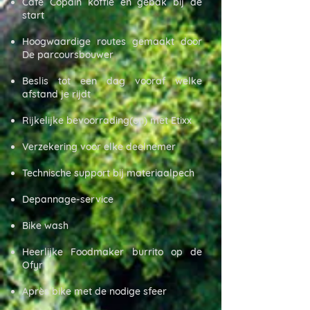
Café Copain koffie en gebak bij de
start
Hoogwaardige routes gemaakt door
De parcoursbouwer
Beslis tot een dag vooraf welke
afstand je rijdt
Rijkelijke bevoorrading(en) met Etixx
Verzekering voor elke deelnemer
Technische support bij materiaalpech
Depannage-service
Bike wash
Heerlijke Foodmaker burrito op de
Ofyr
Après bike met de nodige sfeer