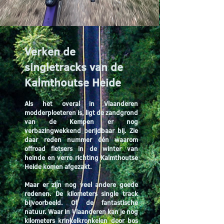
Verken de
singletracks van de
Kalmthoutse Heide
Als het overal in Vlaanderen
modderploeteren is, ligt de zandgrond
van de Kempen er nog
verbazingwekkend berijdbaar bij. Zie
daar reden nummer één waarom
offroad fietsers in de winter van
heinde en verre richting Kalmthoutse
Heide komen afgezakt.
Maar er zijn nog veel andere goede
redenen. De kilometers single track
bijvoorbeeld. Of de fantastische
natuur. Waar in Vlaanderen kan je nog
kilometers krinkelkronkelen door bos