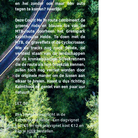
en hei zonder ook maar één auto
tegen te komen? Heerlijk!
Deze Count Me In route combineert de
groene, rode en blauwe lus van de
MTB-route doorheen het Grenspark
Kalmthoutse Heide. Te doen met de
MTB, de gravelfiets of de cyclocrosser.
Wie de tracks nog nooit fietste, zal
versteld staan van de landschappen
en de kronkelpaadjes. Streekrenners
die de route als hun broekzak kennen,
zullen toch nog verrast worden door
de originele manier om de lussen aan
elkaar te breien. Haast u dus richting
Kalmthout en geniet van een paar uur
natuur!
LET OP:
Een vignet is verplicht in de
Kalmthoutse Heide. Een dagvignet
kost €5 en een jaarvignet kost €12 en
kan je
HIER
bestellen.